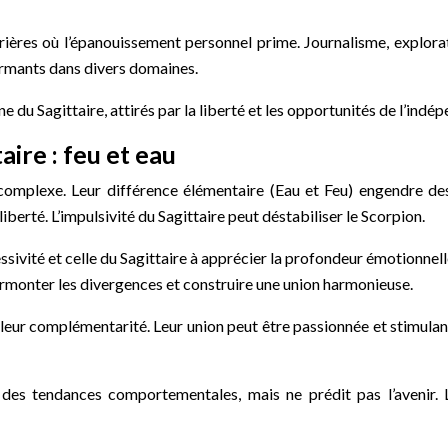
rrières où l’épanouissement personnel prime. Journalisme, explor
formants dans divers domaines.
 du Sagittaire, attirés par la liberté et les opportunités de l’indé
aire : feu et eau
 complexe. Leur différence élémentaire (Eau et Feu) engendre des
iberté. L’impulsivité du Sagittaire peut déstabiliser le Scorpion.
essivité et celle du Sagittaire à apprécier la profondeur émotionn
rmonter les divergences et construire une union harmonieuse.
 leur complémentarité. Leur union peut être passionnée et stimulant
 des tendances comportementales, mais ne prédit pas l’avenir. Le