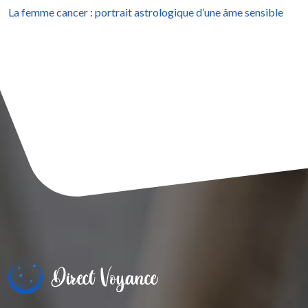
La femme cancer : portrait astrologique d’une âme sensible