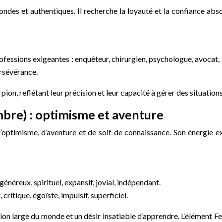
fondes et authentiques. Il recherche la loyauté et la confiance abso
essions exigeantes : enquêteur, chirurgien, psychologue, avocat, art
rsévérance.
on, reflétant leur précision et leur capacité à gérer des situations
mbre) : optimisme et aventure
’optimisme, d’aventure et de soif de connaissance. Son énergie e
énéreux, spirituel, expansif, jovial, indépendant.
critique, égoïste, impulsif, superficiel.
ision large du monde et un désir insatiable d’apprendre. L’élément F