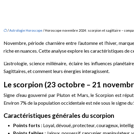
/
Astrologie Horoscope
/ Horoscope novembre 2024 : scorpion et sagittaire – compat
Novembre, période charnière entre l’automne et l’hiver, marque
riche en nuances. Cette analyse explore les caractéristiques de c
L’astrologie, science millénaire, éclaire les influences planétai
Sagittaires, et comment leurs énergies interagissent.
Le scorpion (23 octobre – 21 novembre
Signe d’eau gouverné par Pluton et Mars, le Scorpion est réput
Environ 7% de la population occidentale est née sous le signe du
Caractéristiques générales du scorpion
Points forts :
Loyal, dévoué, protecteur, courageux, intellig
Points faibles :
Jaloux, possessif, rancunier, manipulateur, 