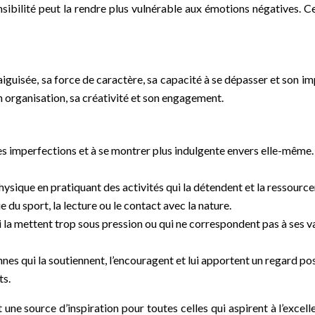
nsibilité peut la rendre plus vulnérable aux émotions négatives. Ce
guisée, sa force de caractère, sa capacité à se dépasser et son imp
on organisation, sa créativité et son engagement.
ses imperfections et à se montrer plus indulgente envers elle-même.
hysique en pratiquant des activités qui la détendent et la ressourcen
du sport, la lecture ou le contact avec la nature.
a mettent trop sous pression ou qui ne correspondent pas à ses vale
es qui la soutiennent, l’encouragent et lui apportent un regard posit
ts.
une source d’inspiration pour toutes celles qui aspirent à l’excel