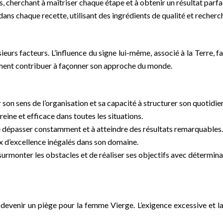
, cherchant à maîtriser chaque étape et à obtenir un résultat parfa
dans chaque recette, utilisant des ingrédients de qualité et recherc
urs facteurs. L’influence du signe lui-même, associé à la Terre, fav
ement contribuer à façonner son approche du monde.
on sens de l’organisation et sa capacité à structurer son quotidien.
reine et efficace dans toutes les situations.
se dépasser constamment et à atteindre des résultats remarquables. E
ux d’excellence inégalés dans son domaine.
monter les obstacles et de réaliser ses objectifs avec détermination. 
venir un piège pour la femme Vierge. L’exigence excessive et la 