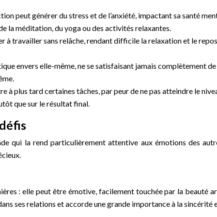
ection peut générer du stress et de l’anxiété, impactant sa santé me
e la méditation, du yoga ou des activités relaxantes.
 à travailler sans relâche, rendant difficile la relaxation et le rep
tique envers elle-même, ne se satisfaisant jamais complètement de s
même.
re à plus tard certaines tâches, par peur de ne pas atteindre le nive
tôt que sur le résultat final.
 défis
e qui la rend particulièrement attentive aux émotions des autr
écieux.
ières : elle peut être émotive, facilement touchée par la beauté 
ns ses relations et accorde une grande importance à la sincérité e