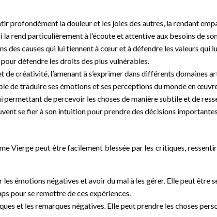
ntir profondément la douleur et les joies des autres, la rendant em
i la rend particulièrement à l’écoute et attentive aux besoins de so
ns des causes qui lui tiennent à cœur et à défendre les valeurs qui 
 pour défendre les droits des plus vulnérables.
et de créativité, l’amenant à s’exprimer dans différents domaines arti
apable de traduire ses émotions et ses perceptions du monde en œuvre
 lui permettant de percevoir les choses de manière subtile et de resse
uvent se fier à son intuition pour prendre des décisions importantes
emme Vierge peut être facilement blessée par les critiques, ressent
 les émotions négatives et avoir du mal à les gérer. Elle peut être se
mps pour se remettre de ces expériences.
tiques et les remarques négatives. Elle peut prendre les choses pers